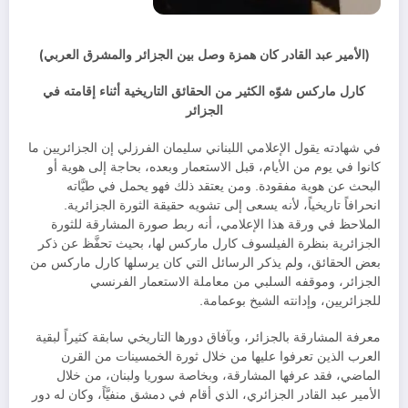
(الأمير عبد القادر كان همزة وصل بين الجزائر والمشرق العربي)
كارل ماركس شوّه الكثير من الحقائق التاريخية أثناء إقامته في
الجزائر
في شهادته يقول الإعلامي اللبناني سليمان الفرزلي إن الجزائريين ما
كانوا في يوم من الأيام، قبل الاستعمار وبعده، بحاجة إلى هوية أو
البحث عن هوية مفقودة. ومن يعتقد ذلك فهو يحمل في طيَّاته
انحرافاً تاريخياً، لأنه يسعى إلى تشويه حقيقة الثورة الجزائرية.
الملاحظ في ورقة هذا الإعلامي، أنه ربط صورة المشارقة للثورة
الجزائرية بنظرة الفيلسوف كارل ماركس لها، بحيث تحفَّظ عن ذكر
بعض الحقائق، ولم يذكر الرسائل التي كان يرسلها كارل ماركس من
الجزائر، وموقفه السلبي من معاملة الاستعمار الفرنسي
للجزائريين، وإدانته الشيخ بوعمامة.
معرفة المشارقة بالجزائر، وبآفاق دورها التاريخي سابقة كثيراً لبقية
العرب الذين تعرفوا عليها من خلال ثورة الخمسينات من القرن
الماضي، فقد عرفها المشارقة، وبخاصة سوريا ولبنان، من خلال
الأمير عبد القادر الجزائري، الذي أقام في دمشق منفيَّاً، وكان له دور