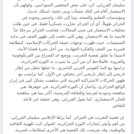
سليمان الفرزلي، كرد على بعض المثقفين السودانيين، وقولهم بأن
الاستعمار أقام في البلاد منشآت وبنى تحتية: (سكك حديد)،
ومؤسسات التعليم والصحة، وما إلى ذلك، واستمر وجوده في
الجزائر طويلاً، أي أن الجزائر تحرَّرت عسكرياً فقط، في حين ظلت
مخلفات الاستعمار في شتى المجالات، فعاشت الجزائر مرحلةً جدَّ
قاسية ما بعد الاستعمار، وهي التي دفعت إلى ظهور العنف في بداية
التسعينيات، حيث ظهرت توجهات عنيفة للحركات الإسلامية، كمطابقة
قسرية بين العنف والفكرة الجهادية، من أجل نصرة قضايا الأمة،
لاسيما ما تعلق بقضية التعريب، ووضع حد للصراع بين الفرنكوفونية
والعروبة. فالملاحظ أن من أبرز ما تميزت به الثورة الجزائرية،
تزامنها مع المدّ القومي العربي الناصري، ما جعلها تنتقل من إطار
تاريخي إلى إطار تاريخي آخر مختلفٍ عن الأول، كما تزامنت مع
ظهور الحركات الاشتراكية العربية التي ساهمت بشكل كبير في إبراز
الواقع الجزائري، واعتبار أن الثورة الجزائرية، في جوهرها، هي
مناهضة وجودية لفرنسا وللثقافة الفرنسية، أكثر مما هي مناهضة
للفكر الاستعماري، كما يقول الفرزلي، وهي حقيقة غير قابلة
للنقاش.
إن قضية التعريب في الجزائر، كما يراها الإعلامي سليمان الفرزلي،
من أهم وأبقى إنجازات الثورة الجزائرية، كعنوان ثابت للهوية الثقافية
والوطنية، وقد تعرضت تلك القضية هي الأخرى لمطابقات قسرية،