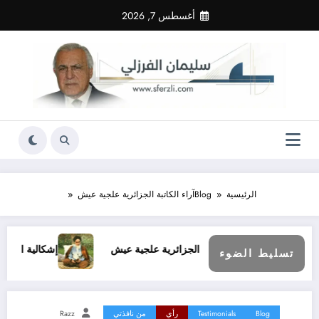
لتجاوز
أغسطس 7, 2026
لى
لمحتوى
الرئيسية
Blog
آراء الكاتبة الجزائرية علجية عيش
آراء الكاتبة الجزائرية علجية عيش
إشكالية السلم والحرب بين
تسليط الضوء
Blog
Testimonials
رأي
من نافذتي
Razz