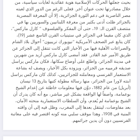
بحيث جعلتها الحركات الإسلامية هوية عقائدية لغايات سياسية، من
خلال مصادرتها تحت عنوان آخر. فعلى الرغم من الدور الذي لعبته
مصر الناصرية في دعم الثورة الجزائرية، إلا أن المعرفة المصرية
بالجزائر ظلت أدنى بكثير من معرفة اللبنانيين والسوريين بها في
منتصف القرن الـ: 19، حتى أن المفكر والفيلسوف ” كارل ماركس”،
الذي كان مقيما في الجزائر في ستينيات القرن التاسع عشر (19)،
كان يتابع عبر الصحف الأمريكية “نيويورك تريبيون” أحوال بلاد الشام
والصراعات الأهلية فيها من الأخبار التي كانت تنتقل إلى الجزائر عن
طريق الأمير عبد القادر. فقد أمضى كارل ماركس أزيد من شهرين
في مدينة الجزائر، واطلع على أوضاع سكانها، فكان ماركس يراسل
صديقه فرمييه من الجزائر، ويزوده بكل الأخبار، ويصف له بشاعة
الاستعمار الفرنسي ومعاملته للجزائريين، كذلك كان ماركس يراسل
ابنته لاورا من الجزائر، منها رسالة مطولة كتبها بتاريخ 13 نيسان
(أبريل) من عام 1882، دوَّن فيها معلومات خاطئة عن إعدام الشيخ
بوعمامة، واصفاً لها الواقعة بشكل غير مباشر، مع أنه كان يدرك أن
الشيخ بوعمامة لم يُعدم، وأن السلطات الاستعمارية منحته الأمان،
بعد مفاوضات، لينتقل بعدها إلى المغرب، وظل فيه إلى أن وافته
المنية في 1908، وهذا موقف سلبي منه كونه اقتصر فيه على معاتبة
الفرنسيين دون أن يدين جرائمهم.