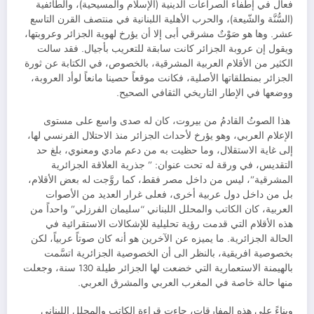
فعال في إطفاء الصراعات الدينية (الإسلام والمسيحية)، والطائفية
(السُّنَّة والشّيعة)، والحرب الأهلية اللبنانية في منتصف القرن التاسع
عشر. وها هو صَوْتٌ مشرقي أبى إلا أن يؤرخ لهوية الجزائر وعروبتها،
ويقول إن عروبة الجزائر كانت سابقة للتعريب بأجيال. فقد سالت
الكثير من الأقلام العربية المشرقية، بالخصوص، في الكتابة عن ثورة
الجزائر بمنطلقاتها الأصلية، فكانت موقعاً حصينا مانعاً لوأد العروبة،
ووضعها في الإطار التاريخي الثقافي الصحيح.
هذا الصوتُ القادمُ من بيروت، كان له صدى واسع على مستوى
الإعلام العربي، وهو يؤرخ لأحداث الجزائر منذ الاحتلال الفرنسي لها،
إلى غاية الاستقلال، وما حظيت به من دعم مادي ومعنوي، بلغ حد
التقديس، في ورقة له تحت عنوان: ” جذرية العلاقة الجزائرية
المشرقية”، ليس من داخل مصر فقط، كما روَّجت له بعض الأقلام،
بل من داخل دول عربية أخرى، فعلى غرار العديد من الأصوات
العربية، كان الكاتب والمحلل اللبناني “سليمان الفرزلي” واحداً من
هذه الأقلام التي قدمت رؤية تحليلية للإشكالات الاستقرائية في
الحالة الجزائرية. ما يميزه عن الآخرين هو أنه كان صوتاً عربياً، لكن
بخصوصية افريقية، بالنظر الى أن الخصوصية الجزائرية اتسَّمت
بالهيمنة الاستعمارية التي خضعت لها الجزائر طيلة 130 سنة، وجعلت
منها حالة خاصة في المغرب العربي والمشرق العربي.
وبناءً على هذه المفارقات، جاءت قراءة الكاتب والمحلل اللبناني