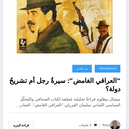
TESTIMONIALS
من نافذتي
“العراقي الغامض”: سيرةُ رجل أم تشريحُ
دولة؟
ميشال مظلوم قراءةٌ تحليلية مُعمّقة لكتاب الصحافي والمُحلّل
السياسي اللبناني سليمان الفرزلي “العراقي الغامض”، الصادر…
Razz
0 تعليقات
قراءة المزيد