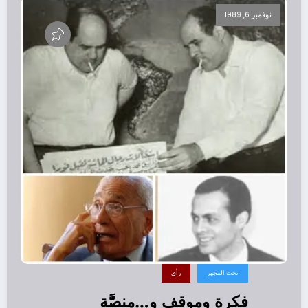
نوفمبر 6, 1989
تحت المجهر
رأي
فكرة وموقف و…منصَّة