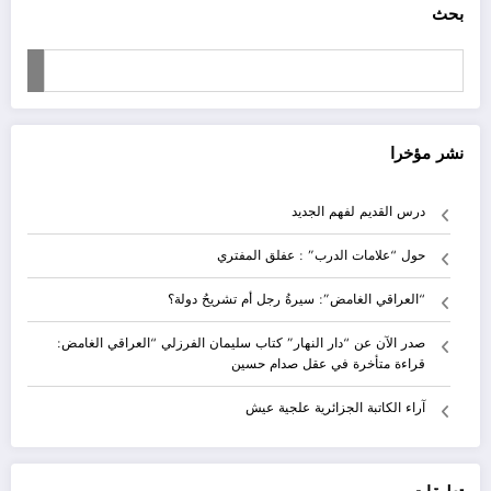
بحث
نشر مؤخرا
درس القديم لفهم الجديد
حول “علامات الدرب” : عفلق المفتري
“العراقي الغامض”: سيرةُ رجل أم تشريحُ دولة؟
صدر الآن عن “دار النهار” كتاب سليمان الفرزلي “العراقي الغامض:
قراءة متأخرة في عقل صدام حسين
آراء الكاتبة الجزائرية علجية عيش