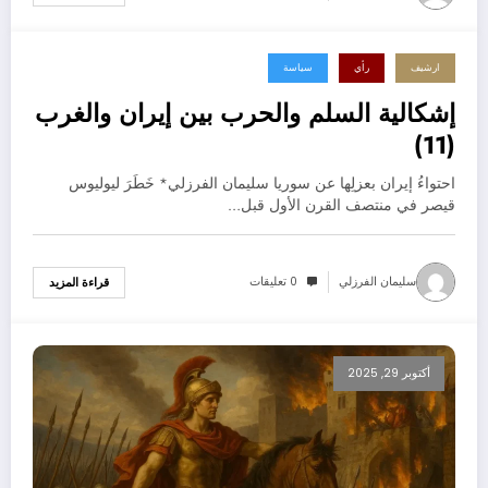
ارشيف
رأي
سياسة
نوفمبر 5, 2025
إشكالية السلم والحرب بين إيران والغرب
(11)
احتواءُ إيران بعزلِها عن سوريا سليمان الفرزلي* خَطَرَ ليوليوس
قيصر في منتصف القرن الأول قبل…
سليمان الفرزلي
0 تعليقات
قراءة المزيد
أكتوبر 29, 2025