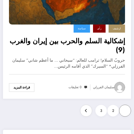
ارشيف
رأي
سياسة
إشكالية السلم والحرب بين إيران والغرب
(9)
حروبُ السلام! ترامب للعالم: “سبحاني … ما أعظم شاني” سليمان
الفرزلي* “السيرك” الذي أقامه الرئيس…
سليمان الفرزلي
0 تعليقات
قراءة المزيد
تعدد
3
2
1
صفحات
المقالات