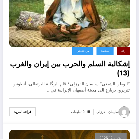
رأي
سياسة
من نافذتي
إشكالية السلم والحرب بين إيران والغرب
(13)
“الوطن الشيعي” سليمان الفرزلي* قام الرحَّالة البرتغالي، أنطونيو
تنريرو، بزيارةٍ الى مدينة أصفهان الإيرانية في…
سليمان الفرزلي
0 تعليقات
قراءة المزيد
نوفمبر 12, 2025