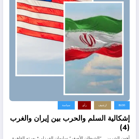
BLOG
ارشيف
رأي
سياسة
إشكالية السلم والحرب بين إيران والغرب
(4)
أهون الشرين... "الشيطان الأصغر" سليمان الفرزلي* بهرته القاهرة.