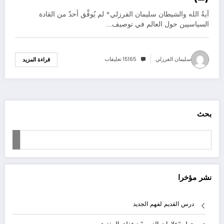
آيةُ الله والشيطان سليمان الفرزلي* لم يُوفَّق أحدٌ من القادة
السياسيين حول العالم في توصيف…
سليمان الفرزلي
15165 تعليقات
قراءة المزيد
بحث
نشر مؤخرا
درس القديم لفهم الجديد
حول “علامات الدرب” : عفلق المفتري