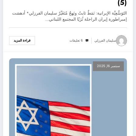
(5)
التَوَسُّعِيَّة الإيرانية: نَمَطٌ ثابتٌ ونَهجٌ مُتَغَيِّرٌ سليمان الفرزلي* أدهشت
إمبراطورة إيران الراحلة ثُرَيّا المجتمع اللبناني…
سليمان الفرزلي
6 تعليقات
قراءة المزيد
سبتمبر 16, 2025