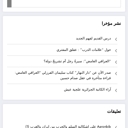
نشر مؤخرا
درس القديم لفهم الجديد
حول “علامات الدرب” : عفلق المفتري
“العراقي الغامض”: سيرةُ رجل أم تشريحُ دولة؟
صدر الآن عن “دار النهار” كتاب سليمان الفرزلي “العراقي الغامض:
قراءة متأخرة في عقل صدام حسين
آراء الكاتبة الجزائرية علجية عيش
تعليقات
Aaronbib
على
إشكالية السلم والحرب بين إيران والغرب (1)