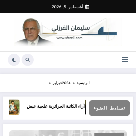
لتجاوز
أغسطس 8, 2026
لى
لمحتوى
الرئيسية
2024
فبراير
يحُ دولة؟
آراء الكاتبة الجزائرية علجية عيش
إشكالية ا
تسليط الضوء