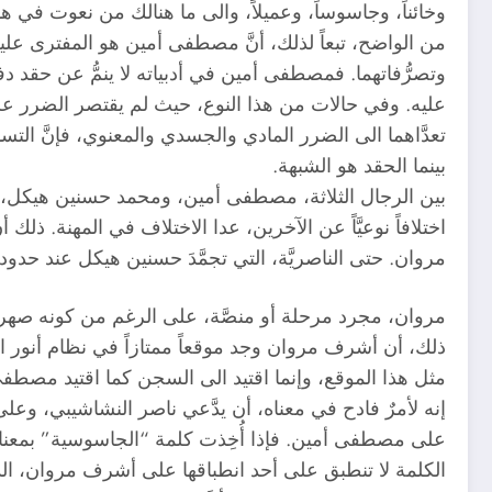
وخائناً، وجاسوساً، وعميلاً، والى ما هنالك من نعوت في ه
من الواضح، تبعاً لذلك، أنَّ مصطفى أمين هو المفترى عليه
وتصرُّفاتهما. فمصطفى أمين في أدبياته لا ينمُّ عن حقد دفي
عليه. وفي حالات من هذا النوع، حيث لم يقتصر الضرر على 
تعدَّاهما الى الضرر المادي والجسدي والمعنوي، فإنَّ التس
بينما الحقد هو الشبهة.
بين الرجال الثلاثة، مصطفى أمين، ومحمد حسنين هيك
اختلافاً نوعيَّاً عن الآخرين، عدا الاختلاف في المهنة. ذلك
مروان. حتى الناصريَّة، التي تجمَّدَ حسنين هيكل عند حد
مروان، مجرد مرحلة أو منصَّة، على الرغم من كونه صهر 
ذلك، أن أشرف مروان وجد موقعاً ممتازاً في نظام أنور الس
مثل هذا الموقع، وإنما اقتيد الى السجن كما اقتيد مصطف
إنه لأمرٌ فادح في معناه، أن يدَّعي ناصر النشاشيبي، و
على مصطفى أمين. فإذا أُخِذت كلمة “الجاسوسية” بمعناه
الكلمة لا تنطبق على أحد انطباقها على أشرف مروان، ال