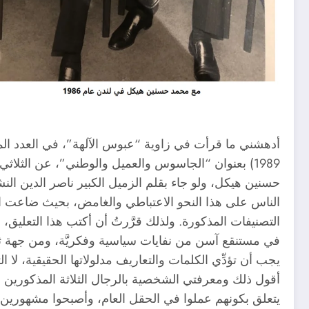
أدهشني ما قرأت في زاوية “عبوس الآلهة”، في العدد الماضي م
1989) بعنوان “الجاسوس والعميل والوطني”، عن الثلاثي مصطفى أمين، وأشرف مروان ومحمد
حسنين هيكل، ولو جاء بقلم الزميل الكبير ناصر الدين ال
الناس على هذا النحو الاعتباطي والغامض، بحيث ضاعت المع
التصنيفات المذكورة. ولذلك قرَّرتُ أن أكتب هذا التعليق،
في مستنقع آسن من نفايات سياسية وفكريَّة، ومن جهة ثان
يجب أن تؤدِّي الكلمات والتعاريف مدلولاتها الحقيقية، لا ال
أقول ذلك ومعرفتي الشخصية بالرجال الثلاثة المذكورين مح
يتعلق بكونهم عملوا في الحقل العام، وأصبحوا مشهورين. و