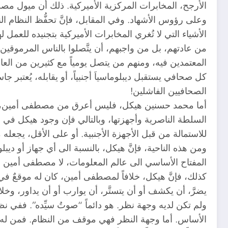
الأرجح، المخابرات المركزية الأميركية. ذلك أن ميول م
وعلى رؤوس الأشهاد. وفي المقابل، فإنَّ تحفُّظ النظام ا
الأشياء التي لا تُغري المخابرات الأميركية بتجنيده للعمل ل
من عادتهم، بل من واجبهم، أن يتَّصلوا بالناس المرموقين
المعتمدين فيه، ومنهم من يتصل يومياً مع كثيرين من العا
كل صحافي يستقبل ديبلوماسياَ أجنبياً، أو يقابله، يُعتبر 
الصحافيين الفاشلين!
أما محمد حسنين هيكل، فليس أعرق من مصطفى أمين، لكن
السلطة الناصرية وأجهزتها، وبالتالي فإن وجود هيكل في ذ
للاستمالة من قبل الأجهزة الأجنبية. أو على الأقل، يجعله
ومن هذه الناحية، فإنَّ هيكل، بالنسبة الى أي جهاز أو د
المفتاح الأساسي الى عالم المعلومات، لا مصطفى أمين ول
كذلك، فإنَّ هيكل، خلافاً لمصطفى أمين، كان له موقعٌ في
يضرَّ، أن يكشف أو أن يتستَّر، أن يوارب أو أن يداور، وخل
ولم تكن لديه وجهة نظر. هو دائماً “صوتُ سيِّده”. ففي ن
الأساس. أما وجهة النظر فهي موقف من النظام. فمن له وجهة