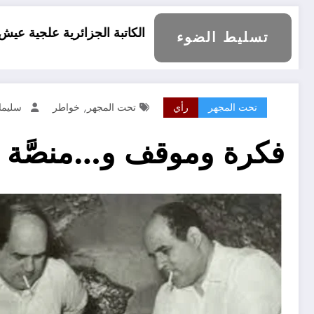
آراء الكاتبة الجزائرية علجية عيش
إشكالية الس
تسليط الضوء
,
تحت المجهر
رأي
تحت المجهر
خواطر
سليما
فكرة وموقف و…منصَّة