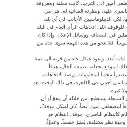
صطفى أمين الى الغرب، كانت معلنة ومعروفة
لناصري عليه، ونظرته العدائية له، هي من
ها. لكن الديبلوماسيين الأجانب في أي بلد،
، للوقوف على اتجاهات الرأي العام في البلد
ملين في الصحافة ووسائل الإعلام. وإذا كان
جاسوساً، فلا ينجو من هذه التهمة سوى عدد من
ه أنفذ. ونفوذ هيكل جاء من قربه الى قمة
لك الموقع يجعله، بطبيعة الحال، هدفاً
 مصدراً مجدياً للمعلومات ورصد الاتجاهات.
يبلوماسي أجنبي في القاهرة، في ذلك الوقت، هو
ا غيره.
 السلطة يستطيع، من خلاله أن ينفعَ أو أن
افاً لمصطفى أمين أيضاً. كان لهيكل موقفٌ،
ظام كالنظام الناصري، موقف النظام هو
 نظر مختلفة، يُعتبرُ خصماً، وعدوَّاً،