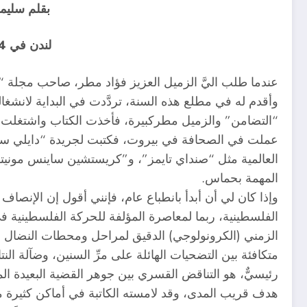
بقلم سليما
لندن في 7/4/1984
عندما طلب اليَّ الزميل العزيز فؤاد مطر، صاحب مجلة “ا
وأقدم له في مطلع هذه السنة، تردَّدت في البداية لانشغا
“التضامن” والزميل مطركبيرة، فأخذت الكتاب واشتغلت ع
عملت في الصحافة في بيروت، فكتبت لجريدة “دايلي ستا
العالمية مثل “صنداي تايمز”، و”كريستشين ساينس مونيتور”
المهمة بحماس.
وإذا كان لي أن أبدأ بانطباع عام، فإنني أقول إن الإنصا
الفلسطينية، ربما لمعاصرة المؤلفة للحركة الفلسطينية ف
الزمني (الكرونولوجي) الدقيق لمراحل ومحطات النضال الفل
متكافئة بين التضحيات الهائلة على مرِّ السنين، وضآلة الن
رئيسيٌّ، هو التناقض القسري بين جوهر القضية البعيدة ال
هدف قريب المدى، وقد لامسته الكاتبة في أماكن كثيرة