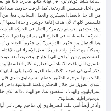
الكاتبة هيلينا كوبان ترى في نهاية كتابها مخرجاً ثالثاً ه
من داخل فلسطين التاريخية، كما عُرفت حدودها منذ الانت
من الداخل بالعمل العسكري والعمل السياسي معاً، من أج
فلسطين كلها”، لأن هدف إقامة دولتين، واحدة اسمها “إس
وهذا يقتضي التسليم بأن مركز الثقل في الحركة الفلسطيني
الحركة الفلسطينية في الخارج الى مساند وداعم للحركة 
هذا الانتقال من فكرة “الدولتين” الى فكرة “الجناحين”، هو
وممكناً، مع تحفُّظٍ واحد هو ردُّ الفعل الإسرائيلي بالإقد
للفلسطينيين من الداخل الى الخارج، وخصوصاً بعد عودة الد
ملسون التي تلفت الانتباه الى خطورة تكاثر الفلسطينيين 
أذكر أنني في صيف 1982، أثناء الغزو الإسرائيلي للبنان، دخلت في مناقشة حول هذا الموضوع
بالذات مع المرحوم الدكتور عصام السرطاوي، الذي قال إ
المدى الطويل من خلال التحكم باللعبة السياسية داخل إس
إسرائيليين. والهدف المقصود هنا، هو الهدف ذاته الذي خل
الديموقراطية العلمانية”.
وأذكر أيضاً أنني قلت للسرطاوي إن مناحيم بيغن، في أول 