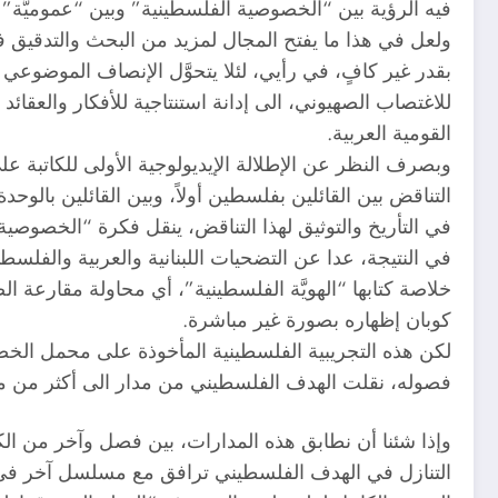
فيه الرؤية بين “الخصوصية الفلسطينية” وبين “عموميَّة” 
ولعل في هذا ما يفتح المجال لمزيد من البحث والتدقيق في ا
بقدر غير كافٍ، في رأيي، لئلا يتحوَّل الإنصاف الموضوعي
للاغتصاب الصهيوني، الى إدانة استنتاجية للأفكار والعقائ
القومية العربية.
وبصرف النظر عن الإطلالة الإيديولوجية الأولى للكاتبة ع
التناقض بين القائلين بفلسطين أولاً، وبين القائلين بالوحدة
في التأريخ والتوثيق لهذا التناقض، ينقل فكرة “الخصوصية 
في النتيجة، عدا عن التضحيات اللبنانية والعربية والفلسطي
خلاصة كتابها “الهويَّة الفلسطينية”، أي محاولة مقارعة ا
كوبان إظهاره بصورة غير مباشرة.
لكن هذه التجريبية الفلسطينية المأخوذة على محمل ال
فصوله، نقلت الهدف الفلسطيني من مدار الى أكثر من مد
وإذا شئنا أن نطابق هذه المدارات، بين فصل وآخر من ال
التنازل في الهدف الفلسطيني ترافق مع مسلسل آخر في 