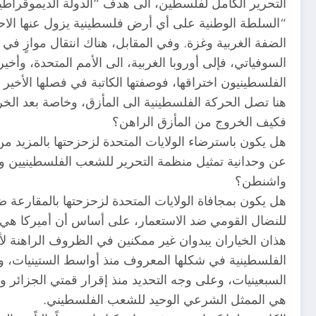
التحرير الكامل لفلسطين، الى هدف “الدولة الديموقراطية
“السلطة الوطنية على أي أرض فلسطينية يزول عنها الاحت
الضفة الغربية وغزة. وفي المقابل، هناك انتقال موازٍ في ا
السوفياتي، فإلى أوروبا الغربية، الى الأمم المتحدة، وأخير
الفلسطينيون اختراقها، فوصفتها الكاتبة في فصلها الأخير بأ
هنا تصل الحركة الفلسطينية الى المأزق، وخاصة بعد الخ
فكيف الخروج من المأزق الراهن؟
هل يكون باسترضاء الولايات المتحدة لزحزحتها بالمزيد من
عن وحدانية تمثيل منظمة التحرير للشعب الفلسطينيين وال
واشنطن؟
هل يكون بمجافاة الولايات المتحدة لزحزحتها بالمقارعة ضد
للنضال القومي ضد الاستعمار، على أساس أن أميركا هي 
هذان الخياران يبدوان غير ممكنين في الظروف الراهنة لأن
الفلسطينية في شكلها المعروف منذ أواسط الستينيات، وفي
السبعينيات، وعلى وجه التحديد منذ إقرار قمتي الجزائر والرباط في 1972 و1974 بأ
هي الممثل الشرعي الوحيد للشعب الفلسطيني.