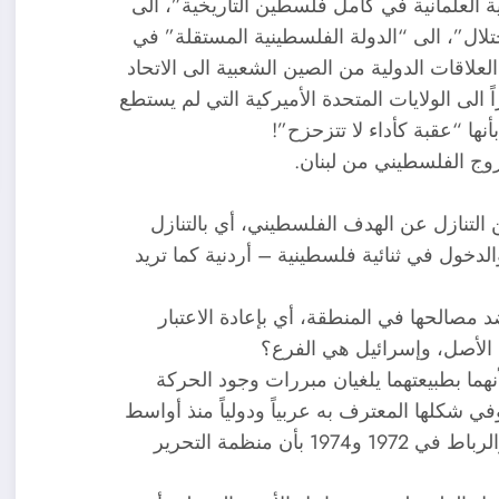
 العلمانية في كامل فلسطين التاريخية”، الى
لال”، الى “الدولة الفلسطينية المستقلة” في
لعلاقات الدولية من الصين الشعبية الى الاتحاد
اً الى الولايات المتحدة الأميركية التي لم يستطع
نها “عقبة كأداء لا تتزحزح”!
روج الفلسطيني من لبنان.
 التنازل عن الهدف الفلسطيني، أي بالتنازل
دخول في ثنائية فلسطينية – أردنية كما تريد
 مصالحها في المنطقة، أي بإعادة الاعتبار
الأصل، وإسرائيل هي الفرع؟
هما بطبيعتهما يلغيان مبررات وجود الحركة
 شكلها المعترف به عربياً ودولياً منذ أواسط
ن منظمة التحرير