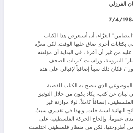
ن الفرزلي
لتضامن” الغرَّاء، أن أستعرض هذا الكتاب
لي بكتابات أخرى ضاق عليها الوقت. لكن معزَّة
ليه من غير أن أعرف في البداية أن مؤلفته
ر” البيروتية، وراسلت كبريات الصحف
، فكان ذلك سبباً إضافياً لإقبالي على هذه
ف الموضوعي الذي ينضح به الكتاب للقضية
ي لبنان عن كثب، يكاد يكون من خلال التوثيق
سطيني، إنصافاً كاملاً، لولا موازنة غير
تائج النهائية لسنة خلت. ولهذا في تقديري سببٌ
مدى عموماً، وإلحاح الحركة الفلسطينية على
 من أطروحتها، لكن من منظار فلسطيني اختلطت