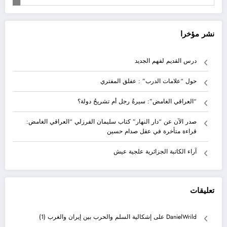
نشر مؤخرا
درس القديم لفهم الجديد
حول “علامات الدرب” : عفلق المفتري
“العراقي الغامض”: سيرةُ رجل أم تشريحُ دولة؟
صدر الآن عن “دار النهار” كتاب سليمان الفرزلي “العراقي الغامض:
قراءة متأخرة في عقل صدام حسين
آراء الكاتبة الجزائرية علجية عيش
تعليقات
DanielWrild
على
إشكالية السلم والحرب بين إيران والغرب (1)