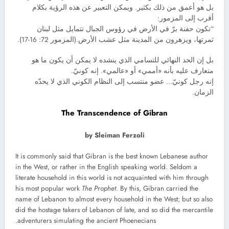
بل هو أعمق من ذلك بكثير. ويمكن التعبير عن هذه الرؤية بكلام
أقرب إلى المزمور:
“تكون حفنة برّ في الأرض في رؤوس الجبال تتمايل مثل لبنان
ثمرتها، ويزهرون من المدينة مثل عشب الأرض.(المزمور 72: 16-17).
بل إن الحد النهائي للتسامي الذي ينشده لا يمكن أن يكون ما هو
متعارف عليه بأنه «أممي» أو «عالمي». إنه كونيّ.
إنه رجل كونيّ… عضو منتسب إلى النظام الكوني الذي لا يحدّه
الزمان.
The Transcendence of Gibran
by Sleiman Ferzoli
It is commonly said that Gibran is the best known Lebanese author
in the West, or rather in the English speaking world. Seldom a
literate household in this world is not acquainted with him through
his most popular work
The Prophet
. By this, Gibran carried the
name of Lebanon to almost every household in the West; but so also
did the hostage takers of Lebanon of late, and so did the mercantile
adventurers simulating the ancient Phoenecians.