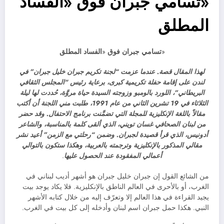
«تسامي جبران فوق «الفساد
المطلق
«
تسامي جبران فوق
«
الفساد المطلق
لهذا المقال قصة. عندما عزمت “لجنة تكريم جبران خليل جبران” في
لندن على إقامة حفلة تكريمية كبرى، برعاية رئيس “المجلس الثقافي
البريطاني”، اللورد بالومبو وزوجته السيدة حياة مروَّة، حُددت لها ليلة
الثلاثاء في 19 تشرين الثاني من عام 1991، طلبت مني اللجنة أن أكتب
مقالاً باللغة الإنكليزية للمجلة التي تضمَّنت برنامج الاحتفال. وقد حضر
من لبنان الصحافي غسان تويني، الذي ألقى كلمة بالمناسبة، والشاعر
أدونيس، الذي قرأ قصيدة لجبران. وضمن “رحلتي مع الزمن” أعيد نشر
مقالي المذكور بالإنكليزية وترجمته
بالعربية، وهكذا ستكون بالتوالي
أعمالي المفقودة عند الحصول عليها
.
من الشائع القول إن جبران خليل جبران هو أشهر أديب لبناني في
الغرب، أو بالأحرى في العالم الناطق بالإنكليزية. فلا يكاد يوجد بيت
يجيد القراءة في هذا العالم إلا وتعرّف إليه من خلال كتابه الأشهر
النبي. هكذا حمل جبران اسم لبنان وأدخله إلى كل بيت في الغرب.