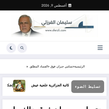
لتجاوز
أغسطس 9, 2026
لى
لمحتوى
الرئيسية
«تسامي جبران فوق «الفساد المطلق
ة؟
آراء الكاتبة الجزائرية علجية عيش
إشكالية السلم وال
تسليط الضوء