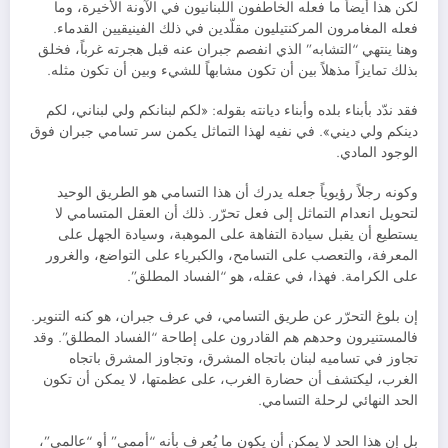
لكن هذا أيضاً ما فعله الخاطفون اللبنانيون في الآونة الأخيرة، وما
فعله المغامرون المركنتيليون مقلّدين في ذلك الفينيقيين القدماء.
وهنا ينتهي “التشابه” الذي انفصم جبران عنه قبل هجرته غرباً، فخلق
بذلك تمايزاً مذهلاً بين أن تكون مشابهاً للشيء وبين أن تكون مثله.
فقد ندّد بأبناء بلده وأبناء ديانته بقوله: «لكم لبنانكم ولي لبناني، لكم
دينكم ولي ديني». في نفيه لهذا التماثل يكمن سر تسامي جبران فوق
الوجود المادي.
وكونه رجلاً رؤيوياً جعله يدرك أن هذا التسامي هو الطريق الوحيد
لتحويل انعدام التماثل إلى فعل تحرّر. ذلك أن العقل المتسامي لا
يستطيع أن يقبل سيادة التفاهة على الموهبة، وسيادة الجهل على
المعرفة، والتعصب على التسامح، والكبرياء على التواضع، والغرور
على الكرامة. فهذا، في عقله، هو “الفساد المطلق”.
إن بلوغ التحرّر عن طريق التسامي، في عرف جبران، هو كنه التنوير.
فالمستنيرون وحدهم هم القادرون على إطاحة “الفساد المطلق”. وقد
تجاوز في تساميه لبنان باتجاه المشرق، وتجاوز المشرق باتجاه
الغرب، ليكتشف أن حضارة الغرب، على عظمتها، لا يمكن أن تكون
الحد النهائي لرحلة التسامي.
بل إن هذا الحد لا يمكن أن يكون ما يُعرف بأنه “أممي” أو “عالمي”،