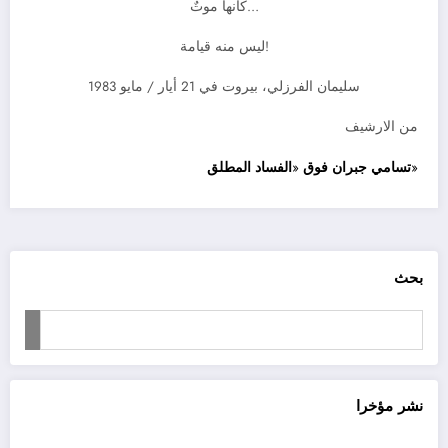
…كأنها موتٌ
!ليس منه قيامة
سليمان الفرزلي، بيروت في 21 أيار / مايو 1983
من الارشيف
«
تسامي جبران فوق
«
الفساد المطلق
بحث
نشر مؤخرا