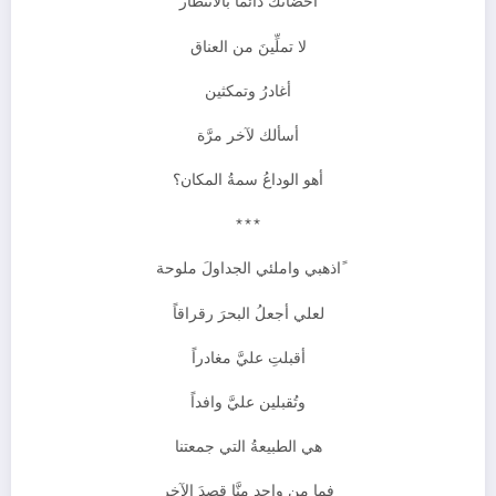
أحضانُك دائماً بالانتظار
لا تملِّينَ من العناق
أغادرُ وتمكثين
أسألك لآخر مرَّة
أهو الوداعُ سمةُ المكان؟
***
ًاذهبي واملئي الجداولَ ملوحة
لعلي أجعلُ البحرَ رقراقاً
أقبلتِ عليَّ مغادراً
وتُقبلين عليَّ وافداً
هي الطبيعةُ التي جمعتنا
فما من واحدٍ منَّا قصدَ الآخر