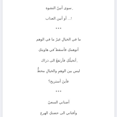
ِسوى أنينُ النشوة
!… أو أنين العذاب
***
ما في الخيالِ غيرُ ما في الوهم
أتوهمكِ فأسقط ُفي هاويتكِ
ِأتخيلُكِ فأرتفعُ الى ذراك
ليس بين الوهمِ والخيالِ محطٌّ
فأينَ أستريح؟
***
أضناني السعيُ
وأفناني الى حضنكِ الهرع