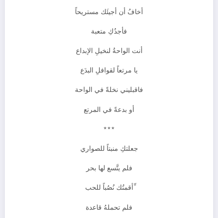
أخافُ أن أجيئَك مستريحاً
فأجدُكِ متعبة
أنت الواحةُ لنخيلِ الإبداع
يا مرتعاً لقوافلِ البدَع
فاقبليني نخلةً في الواحة
أو بدعةً في المرتع
***
جعلتكِ منبتاً للصواري
فلم يتَّسع لها بحر
ِّأقمتُك نُصُباً للحب
فلم تحملهُ قاعدة