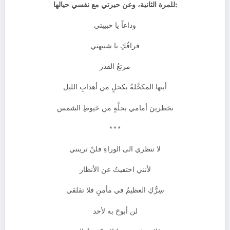
:للمرة الثانية، وعن حيرتي مع نفسي حيالها
وداعاً يا حبيبتي
فراقُكِ يا شبيهتي
مرتعُ القدر
أيتها المكحَّلةُ بكحلٍ من أهدابِ الليل
تخطرينَ أمامي بحلَّةٍ من خيوطِ الشمس
***
لا تنظري الى الوراءِ فلنْ ترينني
لأنني اختفيتُ عن الأنظار
سِرُّكِ العظيمُ في مأمنٍ فلا تقلقي
لن أبوحَ به لأحد