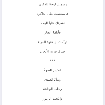
رسمتكِ لوحةً للذكرى
فاستعصت على الذاكرة
نشرتكِ كتاباً للوجد
فأتلفَهُ الغبار
ترنَّمتُ بكِ غنوةً للعزاء
فتنافرت بهِ الألحان
***
انكسرَ الضوءُ
وتبدَّدَ الصدى
رحَلَت الوداعةُ
وامَّحت الرموز