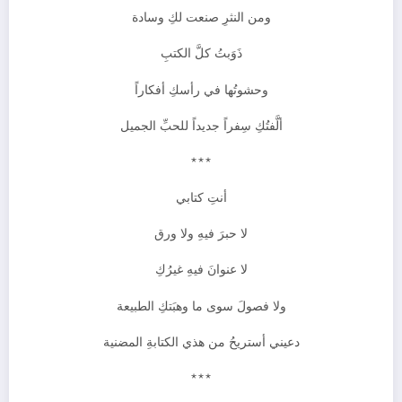
ومن النثرِ صنعت لكِ وسادة
ذَوَبتُ كلَّ الكتبِ
وحشوتُها في رأسكِ أفكاراً
ألَّفتُكِ سِفراً جديداً للحبِّ الجميل
***
أنتِ كتابي
لا حبرَ فيهِ ولا ورق
لا عنوانَ فيهِ غيرُكِ
ولا فصولَ سوى ما وهبَتكِ الطبيعة
دعيني أستريحُ من هذي الكتابةِ المضنية
***