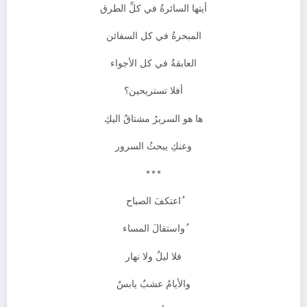
أيتها السائرةُ في كلِّ الطرق
المبحرةُ في كل السفائن
العابقةُ في كل الأجواء
أفلا تستريحين؟
ها هو السريرُ مشتاقٌ اليكِ
وعنكِ يبحثُ السرور
***
ُاعتكفَ الصباح
ُواستقالَ المساء
فلا ليلٌ ولا نهار
والأيامُ عشبٌ يابسٌ