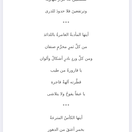
وترتفعينَ فلا حدودَ للذرى
***
أيتها المأدبةُ العامرةُ باللذائذ
من كلِّ ثمرٍ محرَّمٍ صنفان
ومن كلِّ وردٍ نادرٍ أشكالٌ وألوان
يا قارورةً من طيب
قطَّرته آلهةٌ فاجرة
يا عبقاً يفوحُ ولا يتلاشى
***
أيتها الكأسُ المترعةُ
بخمرٍ أعتقَ من الدهور