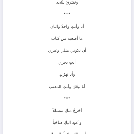
ونفترقُ لنتَّحد
***
أنا وأنتِ واحدٌ واثنان
ما أصعبه من كتاب
أن تكوني مثلي وغيري
أنتِ بحري
وأنا نهرُكِ
أنا نبعُكِ وأنتِ المصَب
***
أخرجُ منكِ متسللاً
وأعود اليكِ صاخباً