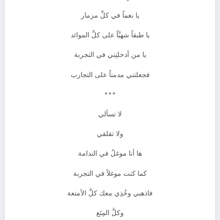
يا نغماً في كلِّ مزمار
يا طبقاً شهيَّاً على كلِّ الموائد
يا من أدخلتِني في التجربة
فجعلتني مدمناً على التجارب
***
لا تسألي
ولا تقلقي
ها أنا موغلٌ في الندامة
كما كنت موغلاً في التجربة
فاذهبي وخُذِي معك كلَّ الأمتعة
وكلَّ المِتَع