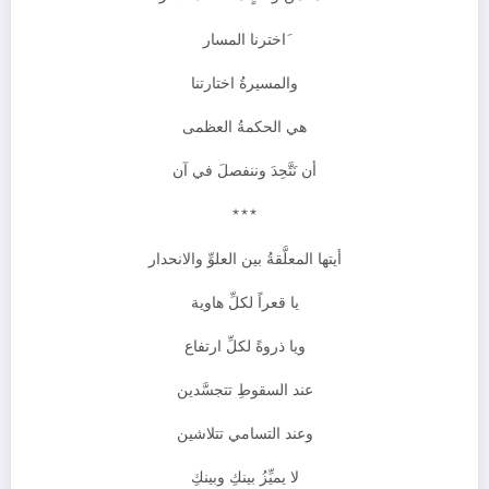
َاخترنا المسار
والمسيرةُ اختارتنا
هي الحكمةُ العظمى
أن نَتَّحِدَ وننفصلَ في آن
***
أيتها المعلَّقةُ بين العلوِّ والانحدار
يا قعراً لكلِّ هاوية
ويا ذروةً لكلِّ ارتفاع
عند السقوطِ تتجسَّدين
وعند التسامي تتلاشين
لا يميِّزُ بينكِ وبينكِ