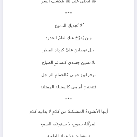
فلا تبحثي عني لئلا ينكشفُ السر
***
ُلا تُجديكِ الدموع
ولن يُفرِّجَ عنكِ لطمُ الخدود
،بل تهطلينَ عليَّ كرذاذِ المطر
تلامسينَ جسدي كنسائمِ الصباح
ترفرفينَ حولي كالحمامِ الزاجل
فتنحنينَ أمامي كالسنبلةِ الممتلئة
***
أيتها الأنشودةُ المتشكلةُ من كلامٍ لا يدانيه كلام
المرتَّلةُ بصوتٍ لا يستوعبُه السمع
تسقطينَ فلا قرارَ للهاوية