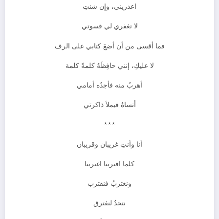
اعذريني، وإن شئتِ
لا تغفري لي قسوتي
فما أقسى من أن أضعَ كتابي على الرف
لا عليكِ، إنني حافِظَهُ كلمةً كلمة
أهربُ منه فأجدُه أمامي
أنساهُ فيملأ ذاكرتي
***
أنا وأنتِ غريبان وقريبان
كلما اقتربنا اغتربنا
ونغتربُ فنقترب
نتحدُ لنفترق