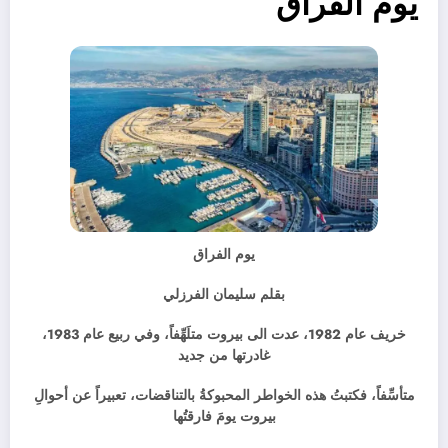
يوم الفراق
يوم الفراق
بقلم سليمان الفرزلي
خريف عام 1982، عدت الى بيروت متلَهِّفاً، وفي ربيع عام 1983،
غادرتها من جديد
متأسِّفاً، فكتبتُ هذه الخواطر المحبوكةُ بالتناقضات، تعبيراً عن أحوالِ
بيروت يومَ فارقتُها