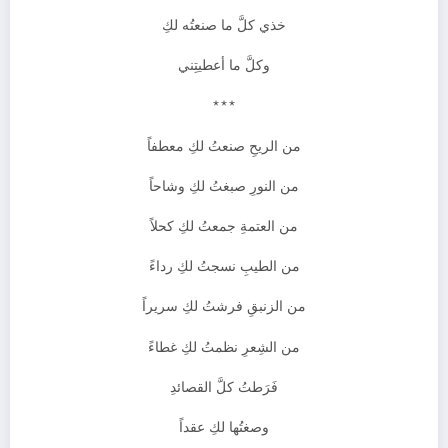
خذي كلَّ ما صنعتُه لكِ
وكلَّ ما أعطيتِني
***
من الريحِ صنعتُ لكِ معطفاً
من النورِ صبغتُ لكِ وشاحاً
من العتمةِ جمعتُ لكِ كحلاً
من الطيبِ نسجتُ لكِ رداءً
من الزنبقِ فرشتُ لكِ سريراً
من الشِعرِ نظمتُ لكِ غطاءً
فَرَطتُ كلَّ القصائدِ
وصغتُها لكِ عقداً